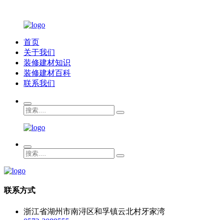
首页
关于我们
装修建材知识
装修建材百科
联系我们
联系方式
浙江省湖州市南浔区和孚镇云北村牙家湾