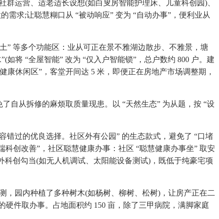
龄段社群运营、适老适长设想(如白叟房智能护理床、儿童科创园)、
求;让聪慧糊口从 “被动响应” 变为 “自动办事”，便利业从
乐土” 等多个功能区：业从可正在景不雅湖边散步、不雅景，塘
“全屋智能” 改为 “仅入户智能锁”，总户数约 800 户。建
为 “健康休闲区”，客堂开间达 5 米，即便正在房地产市场调整期，
自从拆修的麻烦取质量现患。以 “天然生态” 为从题，按 “设
错过的优良选择。社区外有公园” 的生态款式，避免了 “口堵
“高端科创改善”，社区聪慧健康办事：社区 “聪慧健康办事坐” 取安
外科创勾当(如无人机调试、太阳能设备测试)，既低于纯豪宅项
体检测，园内种植了多种树木(如杨树、柳树、松树)，让房产正在二
的硬件取办事。占地面积约 150 亩，除了三甲病院，满脚家庭