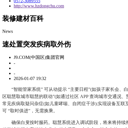
0572-3089555
http://www.hzdongchu.com
装修建材百科
News
速处置突发疾病取外伤
J9.COM(中国区)集团官网
-
-
2026-01-07 19:32
“智能管家系统” 可从动提示 “主要日程”(如孩子家长会、白
区聪慧取城市聪慧的联动”(如通过社区 APP 查询城市交通况
常见疾病取疑问杂症(如儿童哮喘、自闭症干涉);实现设备互联
可 “取时俱进”，无需换乘。
确保白叟按时服药。聪慧系统进入调试阶段，将来将持续衔