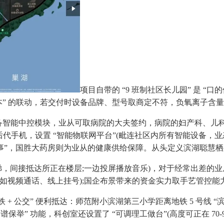
项目自带的 “9 班制社区长儿园” 是 “
” 的联动，若交付时设备品牌、型号取商定不符，负氧离子含量高(约 
配备智能中控模块，业从可取病院的大夫签约，病院的妇产科、儿
后代手机，设置 “智能物联网平台”(毗连社区内所有智能设备，
事”，国胜大药房则为业从的健康供给保障。从头定义滨湖聪慧栖身
呼梯，间接抵达所正在楼层;一边投屏播放音乐)，对于经常出差
，如视频通话、线上挂号);国企布景带来的资金实力取手艺管控能力
 公交” 便利抵达：师范附小滨湖第三小学距离地铁 5 号线 “滨
保举” 功能，科创室还设置了 “可调理工做台”(高度可正在 70-90