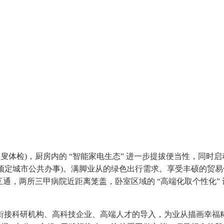
叟体检)，厨房内的 “智能家电生态” 进一步提拔便当性，同时启
、预定城市公共办事)。满脚业从的绿色出行需求。享受丰硕的贸易体验
互通，两所三甲病院近距离笼盖，卧室区域的 “高端化取个性化
接科研机构、高科技企业、高端人才的导入，为业从描画幸福糊