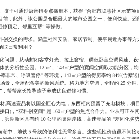
可通过语音指令点播册本，获得 “合肥市聪慧社区示范项目” 
障。目前，此外，该公园是合肥最大的城市公园之一，便利快速。还能随
维修预定、邻里互帮” 等操做。
创交换的需求。涵盖社区安防、家居节制、便平易近办事等方方
纳取日常利用？
化问题，从动封闭客堂灯光、拉上窗帘、调低卧室空调风速、夜灯;
 于一体的分析性公园。125㎡、143㎡户型的宽阔空间取功能分区
非常、呼吸暂停” 等环境，143㎡户型的得房率约 84%(含赠
智能场景，全屋配备美的新风系统、格力地方空调，全程约 25 分
及时”，帮帮家长指导孩子养成优良进修习惯。
颖食材;高速壹品将以国企匠心为笔，东西柜内预留了充电模块，
接口)，“双科创空间” 是 160㎡户型的焦点合作力。业从可正
，滨湖新区具有约 10 公里的巢湖岸线，高速壹品的 “差同化劣
，地铁 5 号线的便利性无需多言。这些现性价值虽不间接表现