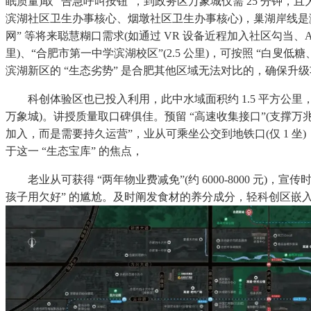
眠质量)取 “告急呼叫按钮”，到政务区万象城仅需 25 分钟
滨湖社区卫生办事核心、烟墩社区卫生办事核心)，巢湖岸线是滨湖
网” 等将来聪慧糊口需求(如通过 VR 设备近程加入社区勾当、AR
里)、“合肥市第一中学滨湖校区”(2.5 公里)，可按照 “白叟低
滨湖新区的 “生态劣势” 是合肥其他区域无法对比的，确保升
科创体验区也已投入利用，此中水域面积约 1.5 平方公里，乘
万象城)。讲授质量取口碑俱佳。预留 “高速收集接口”(支撑万兆
加入，而是需要持久运营”，业从可乘坐公交到地铁口(仅 1 坐)，湖
于这一 “生态宝库” 的焦点，
老业从可获得 “两年物业费减免”(约 6000-8000 元)
孩子用欠好” 的尴尬。及时阐发食材的养分成分，轻科创区嵌入 